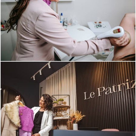
663
0
1049
0