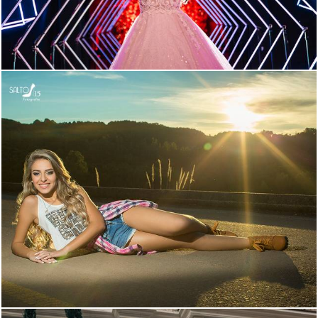
1817
72