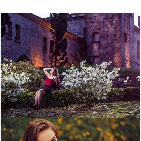
1701
93