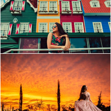
981
22
916
0