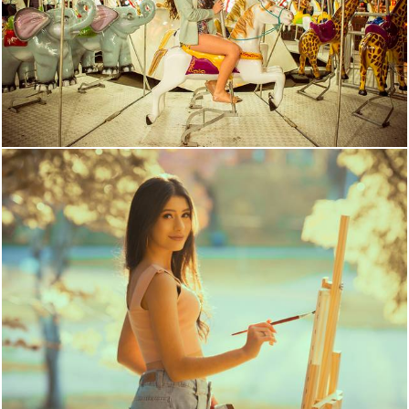
1828
74
1117
14