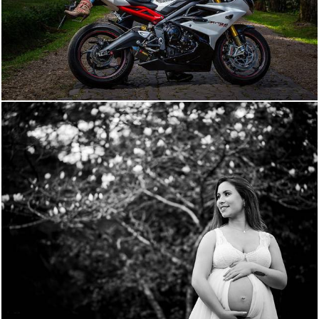
1395
0
3330
74