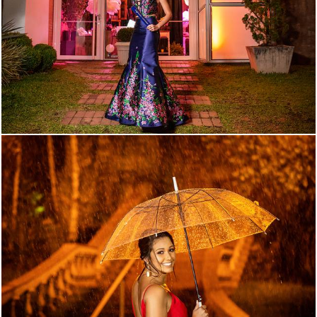
1263
43
1695
92