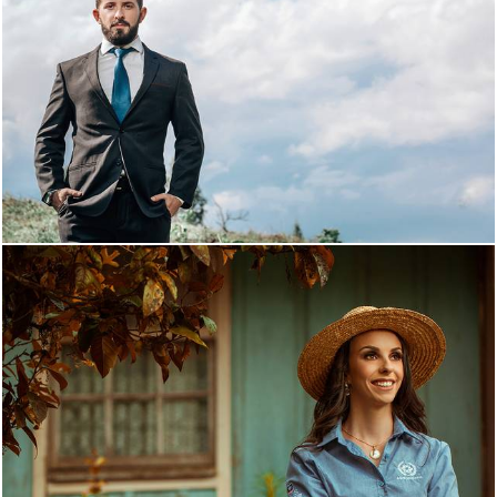
1139
26
1135
25