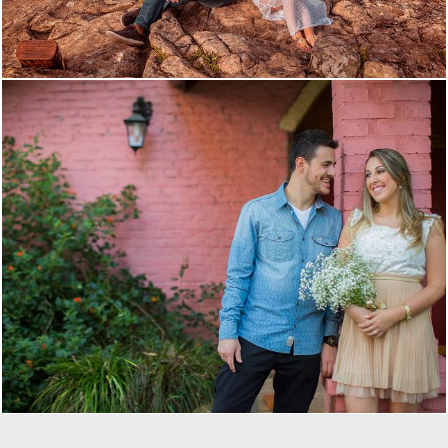
3396
88