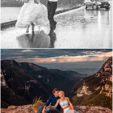
3463
71
2083
70