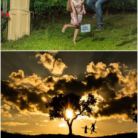
1645
79
2499
18