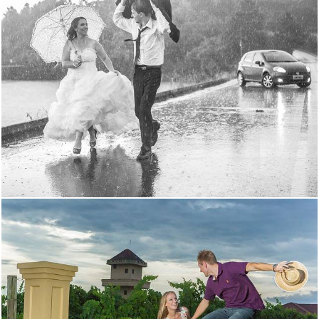
3461
71