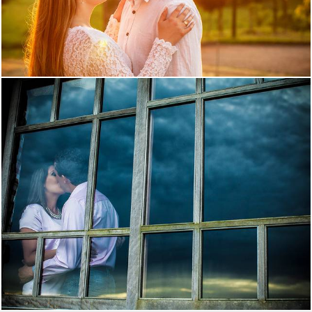
1740
70