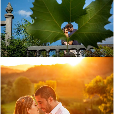
1247
0
1700
108