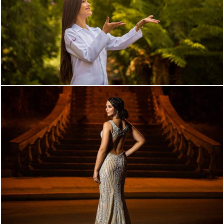
1962
76
1291
0